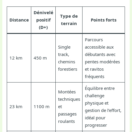
Dénivelé
Type de
Distance
positif
Points forts
terrain
(D+)
Parcours
Single
accessible aux
track,
débutants avec
12 km
450 m
chemins
pentes modérées
forestiers
et ravitos
fréquents
Équilibre entre
Montées
challenge
techniques
physique et
23 km
1100 m
et
gestion de l’effort,
passages
idéal pour
roulants
progresser