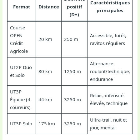
Caractéristiques
Format
Distance
positif
principales
(D+)
Course
OPEN
Accessible, forêt,
20 km
250 m
Crédit
ravitos réguliers
Agricole
Alternance
UT2P Duo
80 km
1250 m
roulant/technique,
et Solo
endurance
UT3P
Relais, intensité
Équipe (4
44 km
3250 m
élevée, technique
coureurs)
Ultra-trail, nuit et
UT3P Solo
175 km
3250 m
jour, mental