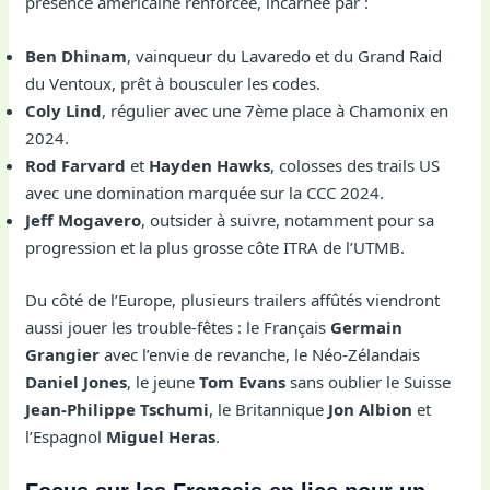
présence américaine renforcée, incarnée par :
Ben Dhinam
, vainqueur du Lavaredo et du Grand Raid
du Ventoux, prêt à bousculer les codes.
Coly Lind
, régulier avec une 7ème place à Chamonix en
2024.
Rod Farvard
et
Hayden Hawks
, colosses des trails US
avec une domination marquée sur la CCC 2024.
Jeff Mogavero
, outsider à suivre, notamment pour sa
progression et la plus grosse côte ITRA de l’UTMB.
Du côté de l’Europe, plusieurs trailers affûtés viendront
aussi jouer les trouble-fêtes : le Français
Germain
Grangier
avec l’envie de revanche, le Néo-Zélandais
Daniel Jones
, le jeune
Tom Evans
sans oublier le Suisse
Jean-Philippe Tschumi
, le Britannique
Jon Albion
et
l’Espagnol
Miguel Heras
.