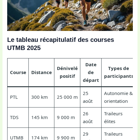
Le tableau récapitulatif des courses
UTMB 2025
Date
Dénivelé
Types de
Course
Distance
de
positif
participants
départ
25
Autonomie &
PTL
300 km
25 000 m
août
orientation
26
Traileurs
TDS
145 km
9 000 m
août
élites
29
Traileurs
UTMB
174 km
9 900 m