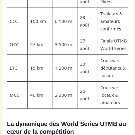
août
élites
Traileurs &
28
CCC
100 km
6 100 m
amateurs
août
confirmés
27
Finale UTMB
OCC
57 km
3 500 m
août
World Series
Coureurs
30
ETC
15 km
1 200 m
débutants &
août
locaux
Coureurs
26
MCC
40 km
2 300 m
locaux &
août
amateurs
La dynamique des World Series UTMB au
cœur de la compétition