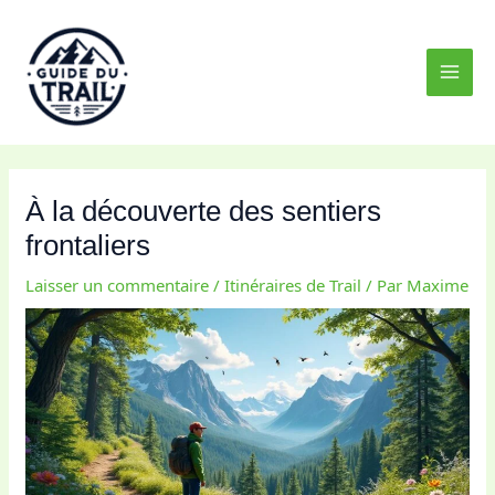
Aller
MAI
au
MEN
contenu
À la découverte des sentiers
frontaliers
Laisser un commentaire
/
Itinéraires de Trail
/ Par
Maxime