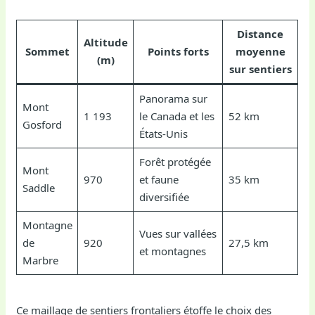
Distance
Altitude
Sommet
Points forts
moyenne
(m)
sur sentiers
Panorama sur
Mont
1 193
le Canada et les
52 km
Gosford
États-Unis
Forêt protégée
Mont
970
et faune
35 km
Saddle
diversifiée
Montagne
Vues sur vallées
de
920
27,5 km
et montagnes
Marbre
Ce maillage de sentiers frontaliers étoffe le choix des