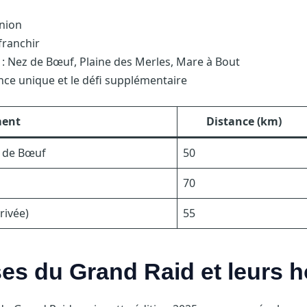
union
franchir
: Nez de Bœuf, Plaine des Merles, Mare à Bout
nce unique et le défi supplémentaire
ent
Distance (km)
z de Bœuf
50
70
rivée)
55
es du Grand Raid et leurs h