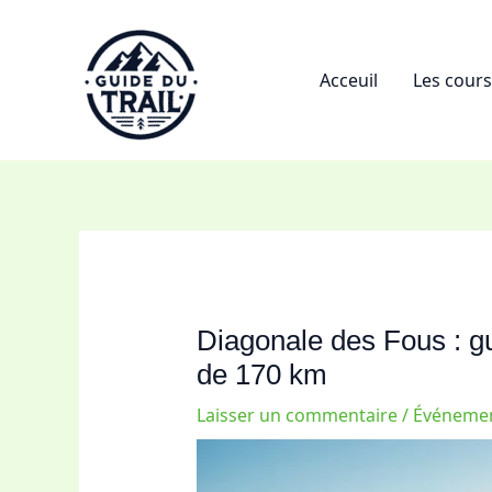
Aller
au
contenu
Acceuil
Les cour
Diagonale des Fous : gui
de 170 km
Laisser un commentaire
/
Événement