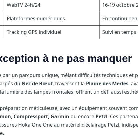
WebTV 24h/24
16-19 octobre 
Plateformes numériques
En continu pen
Tracking GPS individuel
Suivi en temps 
xception à ne pas manquer
 par un parcours unique, mêlant difficultés techniques e
carpés du
Nez de Bœuf
, traversent la
Plaine des Merles
, av
 la lumière des lampes frontales, offrent un défi aussi esth
la préparation méticuleuse, avec un équipement souvent com
omon
,
Compressport
,
Garmin
ou encore
Petzl
. Ces parten
haussures Hoka One One au matériel d’éclairage Petzl, indisp
e.